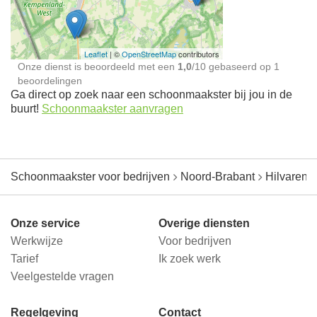
jou in de buurt
Leaflet
| ©
OpenStreetMap
contributors
Onze dienst is beoordeeld met een
1,0
/
10
gebaseerd op
1
beoordelingen
Ga direct op zoek naar een schoonmaakster bij jou in de
buurt!
Schoonmaakster aanvragen
Schoonmaakster voor bedrijven
Noord-Brabant
Hilvarenb
Onze service
Overige diensten
Werkwijze
Voor bedrijven
Tarief
Ik zoek werk
Veelgestelde vragen
Regelgeving
Contact