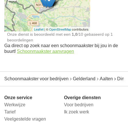
Schoonmaakster bij
jou in de buurt
Leaflet
| ©
OpenStreetMap
contributors
Onze dienst is beoordeeld met een
1,0
/
10
gebaseerd op
1
beoordelingen
Ga direct op zoek naar een schoonmaakster bij jou in de
buurt!
Schoonmaakster aanvragen
Schoonmaakster voor bedrijven
Gelderland
Aalten
Dinx
Onze service
Overige diensten
Werkwijze
Voor bedrijven
Tarief
Ik zoek werk
Veelgestelde vragen