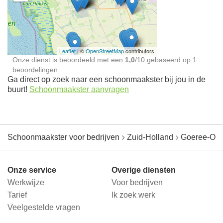
Schoonmaakster bij
jou in de buurt
Leaflet
| ©
OpenStreetMap
contributors
Onze dienst is beoordeeld met een
1,0
/
10
gebaseerd op
1
beoordelingen
Ga direct op zoek naar een schoonmaakster bij jou in de
buurt!
Schoonmaakster aanvragen
Schoonmaakster voor bedrijven
Zuid-Holland
Goeree-Ove
Onze service
Overige diensten
Werkwijze
Voor bedrijven
Tarief
Ik zoek werk
Veelgestelde vragen