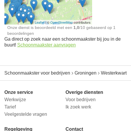
jou in de buurt
Leaflet
| ©
OpenStreetMap
contributors
Onze dienst is beoordeeld met een
1,0
/
10
gebaseerd op
1
beoordelingen
Ga direct op zoek naar een schoonmaakster bij jou in de
buurt!
Schoonmaakster aanvragen
Schoonmaakster voor bedrijven
Groningen
Westerkwartie
Onze service
Overige diensten
Werkwijze
Voor bedrijven
Tarief
Ik zoek werk
Veelgestelde vragen
Regelgeving
Contact