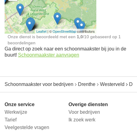
Schoonmaakster bij
jou in de buurt
Leaflet
| ©
OpenStreetMap
contributors
Onze dienst is beoordeeld met een
1,0
/
10
gebaseerd op
1
beoordelingen
Ga direct op zoek naar een schoonmaakster bij jou in de
buurt!
Schoonmaakster aanvragen
Schoonmaakster voor bedrijven
Drenthe
Westerveld
Dol
Onze service
Overige diensten
Werkwijze
Voor bedrijven
Tarief
Ik zoek werk
Veelgestelde vragen