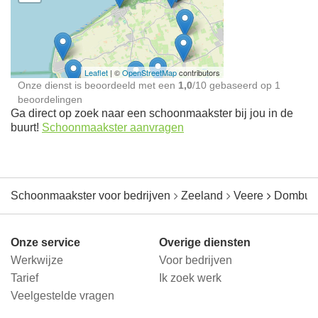
Schoonmaakster bij
jou in de buurt
Leaflet
| ©
OpenStreetMap
contributors
Onze dienst is beoordeeld met een
1,0
/
10
gebaseerd op
1
beoordelingen
Ga direct op zoek naar een schoonmaakster bij jou in de
buurt!
Schoonmaakster aanvragen
Schoonmaakster voor bedrijven
Zeeland
Veere
Dombur
Onze service
Overige diensten
Werkwijze
Voor bedrijven
Tarief
Ik zoek werk
Veelgestelde vragen