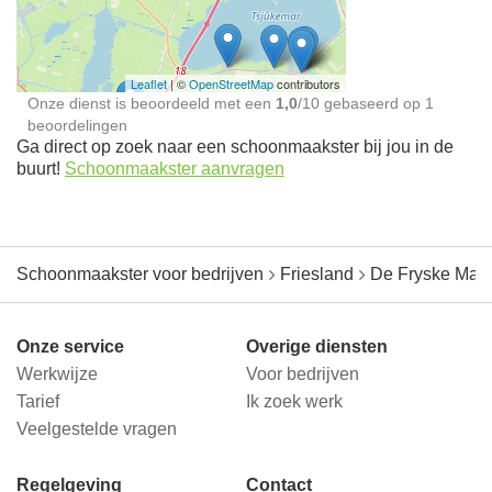
jou in de buurt
Leaflet
| ©
OpenStreetMap
contributors
Onze dienst is beoordeeld met een
1,0
/
10
gebaseerd op
1
beoordelingen
Ga direct op zoek naar een schoonmaakster bij jou in de
buurt!
Schoonmaakster aanvragen
Schoonmaakster voor bedrijven
Friesland
De Fryske Mar
Onze service
Overige diensten
Werkwijze
Voor bedrijven
Tarief
Ik zoek werk
Veelgestelde vragen
Regelgeving
Contact