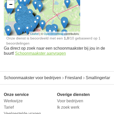
−
Ontdek meer ervaringen
Schoonmaakster bij
jou in de buurt
Leaflet
| ©
OpenStreetMap
contributors
Onze dienst is beoordeeld met een
1,0
/
10
gebaseerd op
1
beoordelingen
Ga direct op zoek naar een schoonmaakster bij jou in de
buurt!
Schoonmaakster aanvragen
Schoonmaakster voor bedrijven
Friesland
Smallingerland
Onze service
Overige diensten
Werkwijze
Voor bedrijven
Tarief
Ik zoek werk
Veelgestelde vragen