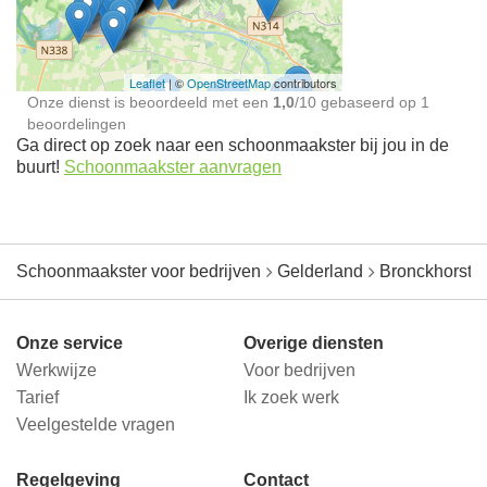
jou in de buurt
Leaflet
| ©
OpenStreetMap
contributors
Onze dienst is beoordeeld met een
1,0
/
10
gebaseerd op
1
beoordelingen
Ga direct op zoek naar een schoonmaakster bij jou in de
buurt!
Schoonmaakster aanvragen
Schoonmaakster voor bedrijven
Gelderland
Bronckhorst
Onze service
Overige diensten
Werkwijze
Voor bedrijven
Tarief
Ik zoek werk
Veelgestelde vragen
Regelgeving
Contact