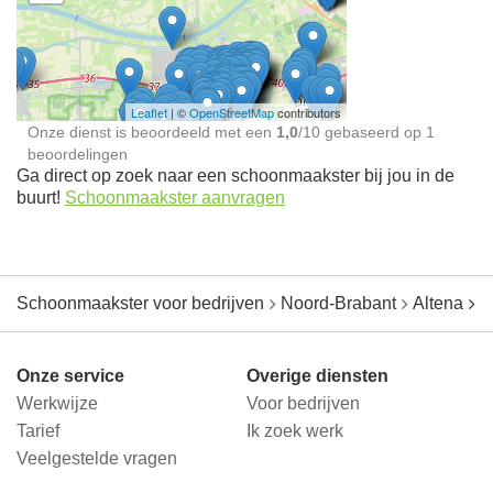
Schoonmaakster bij
jou in de buurt
Leaflet
| ©
OpenStreetMap
contributors
Onze dienst is beoordeeld met een
1,0
/
10
gebaseerd op
1
beoordelingen
Ga direct op zoek naar een schoonmaakster bij jou in de
buurt!
Schoonmaakster aanvragen
Schoonmaakster voor bedrijven
Noord-Brabant
Altena
D
Onze service
Overige diensten
Werkwijze
Voor bedrijven
Tarief
Ik zoek werk
Veelgestelde vragen