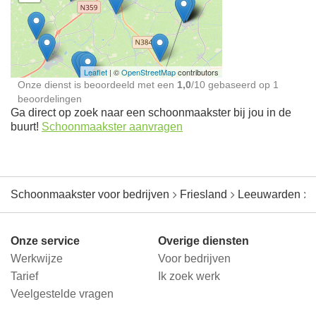
Schoonmaakster bij
jou in de buurt
Leaflet
| ©
OpenStreetMap
contributors
Onze dienst is beoordeeld met een
1,0
/
10
gebaseerd op
1
beoordelingen
Ga direct op zoek naar een schoonmaakster bij jou in de
buurt!
Schoonmaakster aanvragen
Schoonmaakster voor bedrijven
Friesland
Leeuwarden
E
Onze service
Overige diensten
Werkwijze
Voor bedrijven
Tarief
Ik zoek werk
Veelgestelde vragen