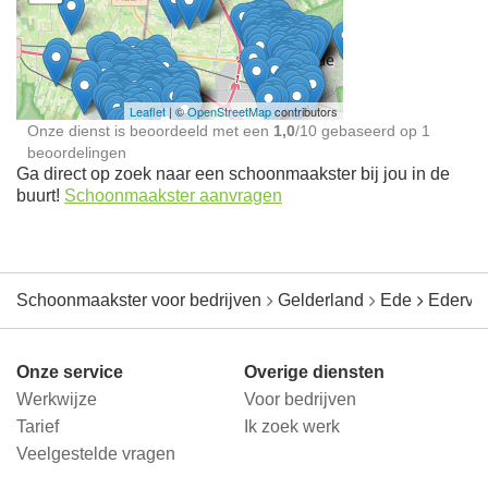
Schoonmaakster bij
jou in de buurt
Leaflet
| ©
OpenStreetMap
contributors
Onze dienst is beoordeeld met een
1,0
/
10
gebaseerd op
1
beoordelingen
Ga direct op zoek naar een schoonmaakster bij jou in de
buurt!
Schoonmaakster aanvragen
Schoonmaakster voor bedrijven
Gelderland
Ede
Ederve
Onze service
Overige diensten
Werkwijze
Voor bedrijven
Tarief
Ik zoek werk
Veelgestelde vragen