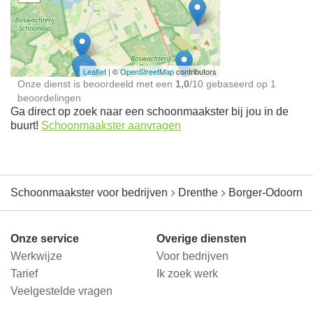
Schoonmaakster bij
jou in de buurt
Leaflet
| ©
OpenStreetMap
contributors
Onze dienst is beoordeeld met een
1,0
/
10
gebaseerd op
1
beoordelingen
Ga direct op zoek naar een schoonmaakster bij jou in de
buurt!
Schoonmaakster aanvragen
Schoonmaakster voor bedrijven
Drenthe
Borger-Odoorn
Onze service
Overige diensten
Werkwijze
Voor bedrijven
Tarief
Ik zoek werk
Veelgestelde vragen