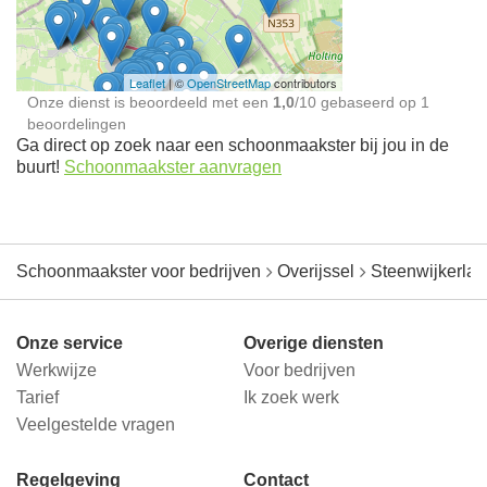
jou in de buurt
Leaflet
| ©
OpenStreetMap
contributors
Onze dienst is beoordeeld met een
1,0
/
10
gebaseerd op
1
beoordelingen
Ga direct op zoek naar een schoonmaakster bij jou in de
buurt!
Schoonmaakster aanvragen
Schoonmaakster voor bedrijven
Overijssel
Steenwijkerla
Onze service
Overige diensten
Werkwijze
Voor bedrijven
Tarief
Ik zoek werk
Veelgestelde vragen
Regelgeving
Contact