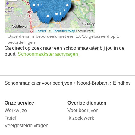
Schoonmaakster bij
jou in de buurt
Leaflet
| ©
OpenStreetMap
contributors
Onze dienst is beoordeeld met een
1,0
/
10
gebaseerd op
1
beoordelingen
Ga direct op zoek naar een schoonmaakster bij jou in de
buurt!
Schoonmaakster aanvragen
Schoonmaakster voor bedrijven
Noord-Brabant
Eindhove
Onze service
Overige diensten
Werkwijze
Voor bedrijven
Tarief
Ik zoek werk
Veelgestelde vragen