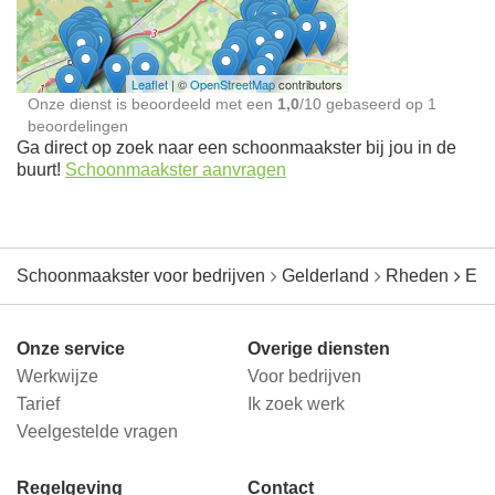
jou in de buurt
Leaflet
| ©
OpenStreetMap
contributors
Onze dienst is beoordeeld met een
1,0
/
10
gebaseerd op
1
beoordelingen
Ga direct op zoek naar een schoonmaakster bij jou in de
buurt!
Schoonmaakster aanvragen
Schoonmaakster voor bedrijven
Gelderland
Rheden
Ell
Onze service
Overige diensten
Werkwijze
Voor bedrijven
Tarief
Ik zoek werk
Veelgestelde vragen
Regelgeving
Contact