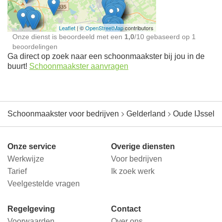
Leaflet
| ©
OpenStreetMap
contributors
Onze dienst is beoordeeld met een
1,0
/
10
gebaseerd op
1
beoordelingen
Ga direct op zoek naar een schoonmaakster bij jou in de
buurt!
Schoonmaakster aanvragen
Schoonmaakster voor bedrijven
Gelderland
Oude IJsselst
Onze service
Overige diensten
Werkwijze
Voor bedrijven
Tarief
Ik zoek werk
Veelgestelde vragen
Regelgeving
Contact
Voorwaarden
Over ons