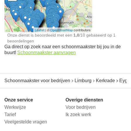
Schoonmaakster bij
jou in de buurt
Leaflet
| ©
OpenStreetMap
contributors
Onze dienst is beoordeeld met een
1,0
/
10
gebaseerd op
1
beoordelingen
Ga direct op zoek naar een schoonmaakster bij jou in de
buurt!
Schoonmaakster aanvragen
Schoonmaakster voor bedrijven
Limburg
Kerkrade
Eyge
Onze service
Overige diensten
Werkwijze
Voor bedrijven
Tarief
Ik zoek werk
Veelgestelde vragen