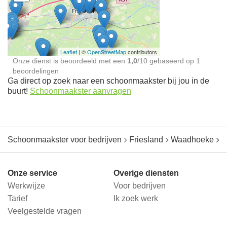
Schoonmaakster bij
jou in de buurt
Leaflet
| ©
OpenStreetMap
contributors
Onze dienst is beoordeeld met een
1,0
/
10
gebaseerd op
1
beoordelingen
Ga direct op zoek naar een schoonmaakster bij jou in de
buurt!
Schoonmaakster aanvragen
Schoonmaakster voor bedrijven
Friesland
Waadhoeke
F
Onze service
Overige diensten
Werkwijze
Voor bedrijven
Tarief
Ik zoek werk
Veelgestelde vragen