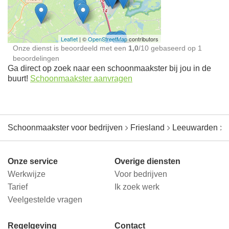
jou in de buurt
Leaflet
| ©
OpenStreetMap
contributors
Onze dienst is beoordeeld met een
1,0
/
10
gebaseerd op
1
beoordelingen
Ga direct op zoek naar een schoonmaakster bij jou in de
buurt!
Schoonmaakster aanvragen
Schoonmaakster voor bedrijven
Friesland
Leeuwarden
Onze service
Overige diensten
Werkwijze
Voor bedrijven
Tarief
Ik zoek werk
Veelgestelde vragen
Regelgeving
Contact