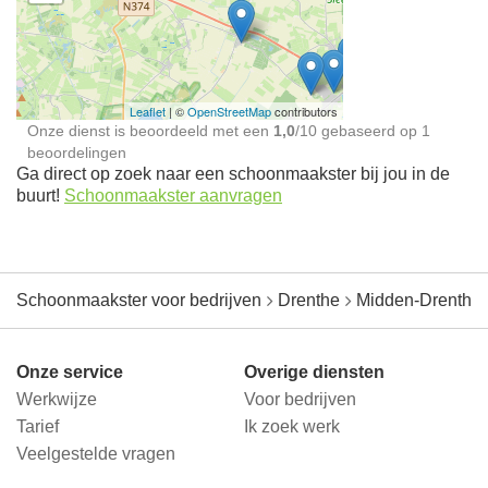
Schoonmaakster bij
jou in de buurt
Leaflet
| ©
OpenStreetMap
contributors
Onze dienst is beoordeeld met een
1,0
/
10
gebaseerd op
1
beoordelingen
Ga direct op zoek naar een schoonmaakster bij jou in de
buurt!
Schoonmaakster aanvragen
Schoonmaakster voor bedrijven
Drenthe
Midden-Drenthe
Onze service
Overige diensten
Werkwijze
Voor bedrijven
Tarief
Ik zoek werk
Veelgestelde vragen