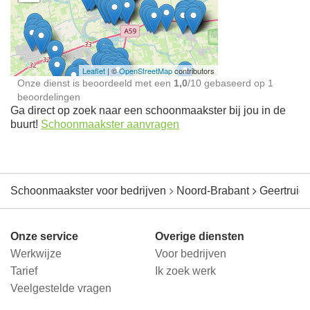
Schoonmaakster bij
jou in de buurt
Leaflet
| ©
OpenStreetMap
contributors
Onze dienst is beoordeeld met een
1,0
/
10
gebaseerd op
1
beoordelingen
Ga direct op zoek naar een schoonmaakster bij jou in de
buurt!
Schoonmaakster aanvragen
Schoonmaakster voor bedrijven
Noord-Brabant
Geertruid
Onze service
Overige diensten
Werkwijze
Voor bedrijven
Tarief
Ik zoek werk
Veelgestelde vragen