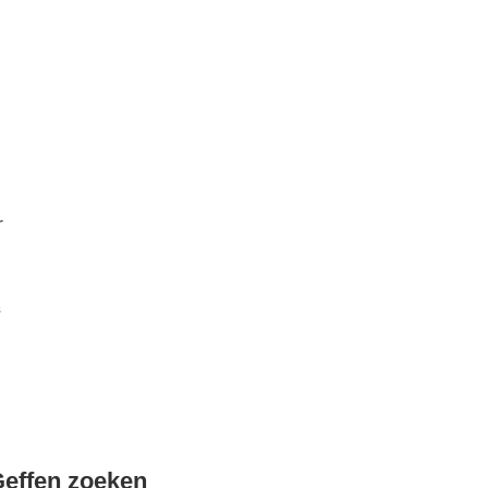
r
k
effen zoeken