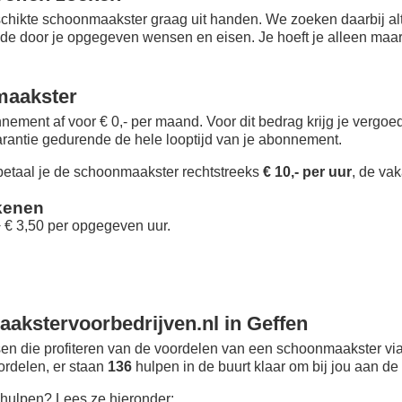
chikte schoonmaakster graag uit handen. We zoeken daarbij alt
 de door je opgegeven wensen en eisen. Je hoeft je alleen maar i
maakster
nement af voor € 0,- per maand
. Voor dit bedrag krijg je vergo
rantie gedurende de hele looptijd van je abonnement.
taal je de schoonmaakster rechtstreeks
€ 10,- per uur
, de vak
kenen
+ € 3,50 per opgegeven uur.
akstervoorbedrijven.nl in Geffen
n die profiteren van de voordelen van een schoonmaakster via
oordelen, er staan
136
hulpen in de buurt klaar om bij jou aan de 
hulpen? Lees ze hieronder: