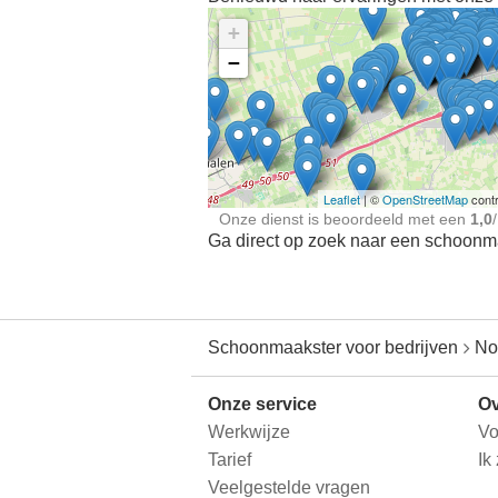
+
−
Ontdek meer ervaringe
Schoonmaakster bij
jou in de buurt
Leaflet
| ©
OpenStreetMap
contr
Onze dienst is beoordeeld met een
1,0
/
Ga direct op zoek naar een schoonmaa
Schoonmaakster voor bedrijven
No
Onze service
Ov
Werkwijze
Vo
Tarief
Ik
Veelgestelde vragen