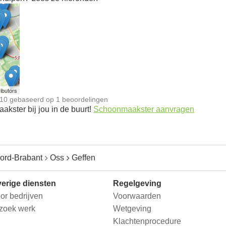
n
ibutors
10
gebaseerd op
1
beoordelingen
kster bij jou in de buurt!
Schoonmaakster aanvragen
ord-Brabant
Oss
Geffen
erige diensten
Regelgeving
or bedrijven
Voorwaarden
 zoek werk
Wetgeving
Klachtenprocedure