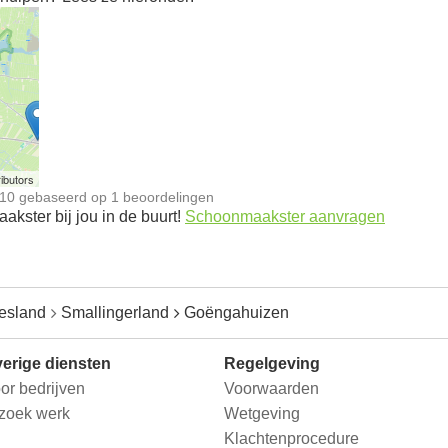
n
ibutors
10
gebaseerd op
1
beoordelingen
kster bij jou in de buurt!
Schoonmaakster aanvragen
iesland
Smallingerland
Goëngahuizen
erige diensten
Regelgeving
or bedrijven
Voorwaarden
 zoek werk
Wetgeving
Klachtenprocedure