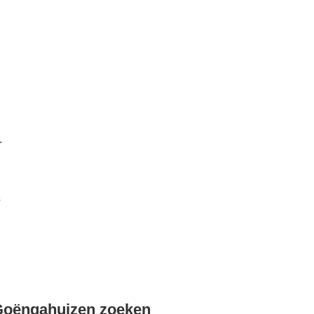
r
k
Goëngahuizen zoeken