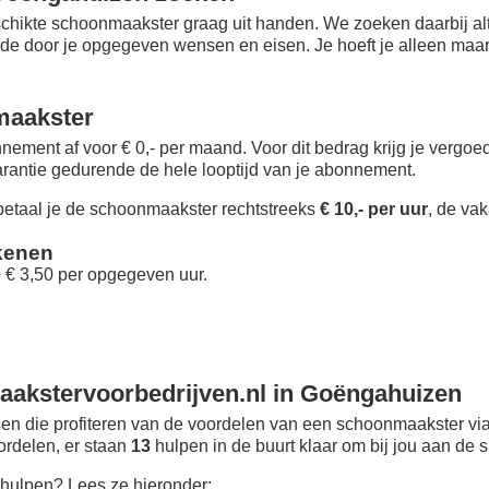
chikte schoonmaakster graag uit handen. We zoeken daarbij alt
 de door je opgegeven wensen en eisen. Je hoeft je alleen maar i
maakster
nement af voor € 0,- per maand
. Voor dit bedrag krijg je vergo
rantie gedurende de hele looptijd van je abonnement.
taal je de schoonmaakster rechtstreeks
€ 10,- per uur
, de vak
kenen
+ € 3,50 per opgegeven uur.
akstervoorbedrijven.nl in Goëngahuizen
n die profiteren van de voordelen van een schoonmaakster via
oordelen, er staan
13
hulpen in de buurt klaar om bij jou aan de s
hulpen? Lees ze hieronder: