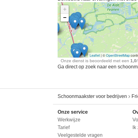
+
−
Ontdek meer ervaringe
Schoonmaakster bij
jou in de buurt
Leaflet
| ©
OpenStreetMap
contr
Onze dienst is beoordeeld met een
1,0
/
Ga direct op zoek naar een schoonmaa
Schoonmaakster voor bedrijven
Fr
Onze service
Ov
Werkwijze
Vo
Tarief
Ik
Veelgestelde vragen