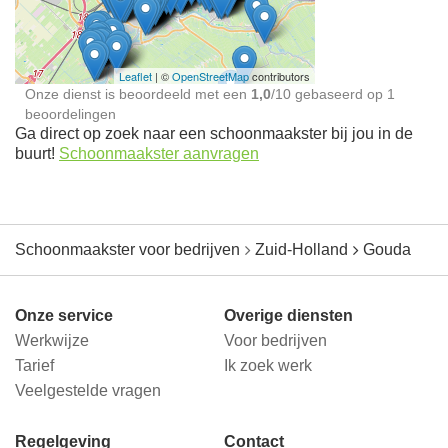
jou in de buurt
Leaflet
| ©
OpenStreetMap
contributors
Onze dienst is beoordeeld met een
1,0
/
10
gebaseerd op
1
beoordelingen
Ga direct op zoek naar een schoonmaakster bij jou in de
buurt!
Schoonmaakster aanvragen
Schoonmaakster voor bedrijven
Zuid-Holland
Gouda
Onze service
Overige diensten
Werkwijze
Voor bedrijven
Tarief
Ik zoek werk
Veelgestelde vragen
Regelgeving
Contact