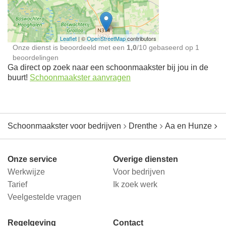
jou in de buurt
Leaflet
| ©
OpenStreetMap
contributors
Onze dienst is beoordeeld met een
1,0
/
10
gebaseerd op
1
beoordelingen
Ga direct op zoek naar een schoonmaakster bij jou in de
buurt!
Schoonmaakster aanvragen
Schoonmaakster voor bedrijven
Drenthe
Aa en Hunze
G
Onze service
Overige diensten
Werkwijze
Voor bedrijven
Tarief
Ik zoek werk
Veelgestelde vragen
Regelgeving
Contact