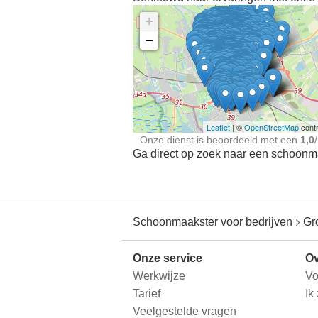
+
−
Ontdek meer ervaringe
Schoonmaakster bij
jou in de buurt
Leaflet
| ©
OpenStreetMap
contr
Onze dienst is beoordeeld met een
1,0
/
Ga direct op zoek naar een schoonmaa
Schoonmaakster voor bedrijven
Gr
Onze service
Ov
Werkwijze
Vo
Tarief
Ik
Veelgestelde vragen