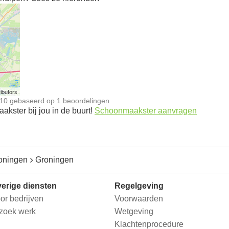
n
ibutors
10
gebaseerd op
1
beoordelingen
kster bij jou in de buurt!
Schoonmaakster aanvragen
oningen
Groningen
erige diensten
Regelgeving
or bedrijven
Voorwaarden
 zoek werk
Wetgeving
Klachtenprocedure