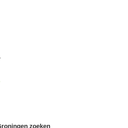
r
k
Groningen zoeken