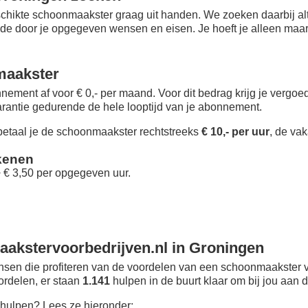
chikte schoonmaakster graag uit handen. We zoeken daarbij alt
 de door je opgegeven wensen en eisen. Je hoeft je alleen maar i
maakster
nement af voor € 0,- per maand
. Voor dit bedrag krijg je vergo
rantie gedurende de hele looptijd van je abonnement.
taal je de schoonmaakster rechtstreeks
€ 10,- per uur
, de vak
kenen
+ € 3,50 per opgegeven uur.
akstervoorbedrijven.nl in Groningen
sen die profiteren van de voordelen van een schoonmaakster v
oordelen, er staan
1.141
hulpen in de buurt klaar om bij jou aan d
hulpen? Lees ze hieronder: