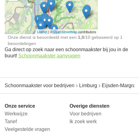
Schoonmaakster bij
jou in de buurt
Leaflet
| ©
OpenStreetMap
contributors
Onze dienst is beoordeeld met een
1,0
/
10
gebaseerd op
1
beoordelingen
Ga direct op zoek naar een schoonmaakster bij jou in de
buurt!
Schoonmaakster aanvragen
Schoonmaakster voor bedrijven
Limburg
Eijsden-Margrat
Onze service
Overige diensten
Werkwijze
Voor bedrijven
Tarief
Ik zoek werk
Veelgestelde vragen