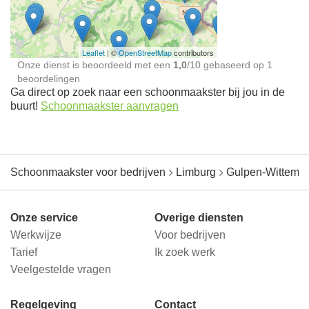
jou in de buurt
Leaflet
| ©
OpenStreetMap
contributors
Onze dienst is beoordeeld met een
1,0
/
10
gebaseerd op
1
beoordelingen
Ga direct op zoek naar een schoonmaakster bij jou in de
buurt!
Schoonmaakster aanvragen
Schoonmaakster voor bedrijven
Limburg
Gulpen-Wittem
Onze service
Overige diensten
Werkwijze
Voor bedrijven
Tarief
Ik zoek werk
Veelgestelde vragen
Regelgeving
Contact