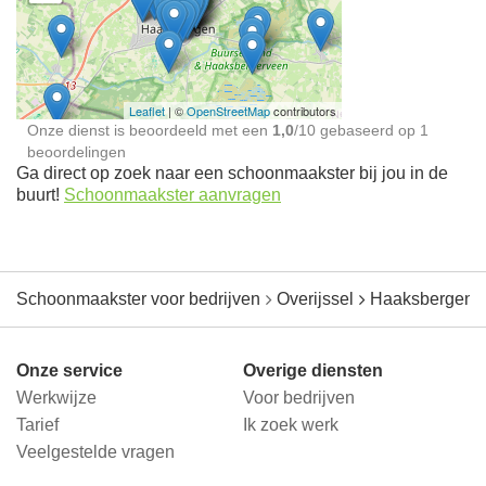
Schoonmaakster bij
jou in de buurt
Leaflet
| ©
OpenStreetMap
contributors
Onze dienst is beoordeeld met een
1,0
/
10
gebaseerd op
1
beoordelingen
Ga direct op zoek naar een schoonmaakster bij jou in de
buurt!
Schoonmaakster aanvragen
Schoonmaakster voor bedrijven
Overijssel
Haaksbergen
Onze service
Overige diensten
Werkwijze
Voor bedrijven
Tarief
Ik zoek werk
Veelgestelde vragen