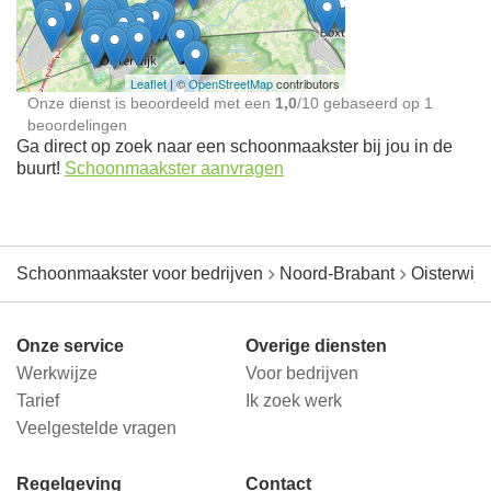
jou in de buurt
Leaflet
| ©
OpenStreetMap
contributors
Onze dienst is beoordeeld met een
1,0
/
10
gebaseerd op
1
beoordelingen
Ga direct op zoek naar een schoonmaakster bij jou in de
buurt!
Schoonmaakster aanvragen
Schoonmaakster voor bedrijven
Noord-Brabant
Oisterwijk
Onze service
Overige diensten
Werkwijze
Voor bedrijven
Tarief
Ik zoek werk
Veelgestelde vragen
Regelgeving
Contact