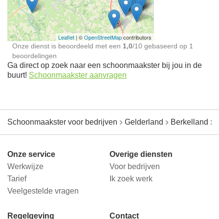
jou in de buurt
Leaflet
| ©
OpenStreetMap
contributors
Onze dienst is beoordeeld met een
1,0
/
10
gebaseerd op
1
beoordelingen
Ga direct op zoek naar een schoonmaakster bij jou in de
buurt!
Schoonmaakster aanvragen
Schoonmaakster voor bedrijven
Gelderland
Berkelland
Onze service
Overige diensten
Werkwijze
Voor bedrijven
Tarief
Ik zoek werk
Veelgestelde vragen
Regelgeving
Contact