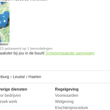
n
ibutors
10
gebaseerd op
1
beoordelingen
kster bij jou in de buurt!
Schoonmaakster aanvragen
mburg
Leudal
Haelen
erige diensten
Regelgeving
or bedrijven
Voorwaarden
 zoek werk
Wetgeving
Klachtenprocedure