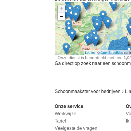
+
−
Ontdek meer ervaringe
Schoonmaakster bij
jou in de buurt
Leaflet
| ©
OpenStreetMap
contr
Onze dienst is beoordeeld met een
1,0
/
Ga direct op zoek naar een schoonmaa
Schoonmaakster voor bedrijven
Li
Onze service
Ov
Werkwijze
Vo
Tarief
Ik
Veelgestelde vragen