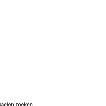
r
k
Haelen zoeken