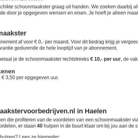
chikte schoonmaakster graag uit handen. We zoeken daarbij alt
 de door je opgegeven wensen en eisen. Je hoeft je alleen maar i
maakster
nement af voor € 0,- per maand
. Voor dit bedrag krijg je vergo
rantie gedurende de hele looptijd van je abonnement.
taal je de schoonmaakster rechtstreeks
€ 10,- per uur
, de vak
kenen
+ € 3,50 per opgegeven uur.
akstervoorbedrijven.nl in Haelen
n die profiteren van de voordelen van een schoonmaakster via
oordelen, er staan
40
hulpen in de buurt klaar om bij jou aan de s
hulpen? Lees ze hieronder: