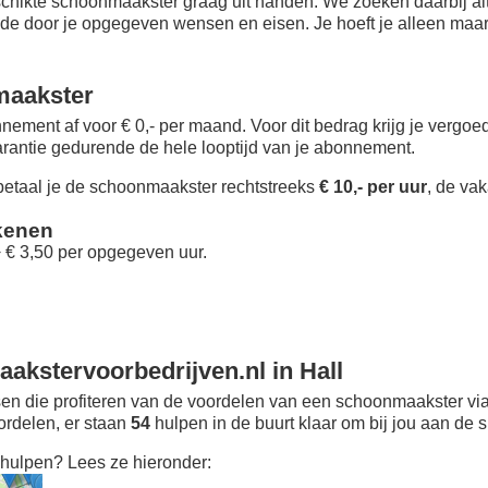
chikte schoonmaakster graag uit handen. We zoeken daarbij alt
 de door je opgegeven wensen en eisen. Je hoeft je alleen maar i
maakster
nement af voor € 0,- per maand
. Voor dit bedrag krijg je vergo
rantie gedurende de hele looptijd van je abonnement.
taal je de schoonmaakster rechtstreeks
€ 10,- per uur
, de vak
kenen
+ € 3,50 per opgegeven uur.
kstervoorbedrijven.nl in Hall
n die profiteren van de voordelen van een schoonmaakster via
oordelen, er staan
54
hulpen in de buurt klaar om bij jou aan de s
hulpen? Lees ze hieronder: