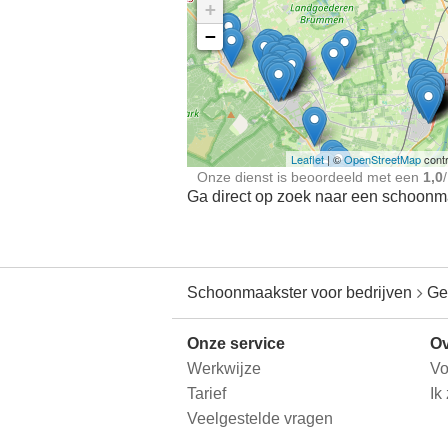
+
−
Ontdek meer ervaringe
Schoonmaakster bij
jou in de buurt
Leaflet
| ©
OpenStreetMap
contr
Onze dienst is beoordeeld met een
1,0
/
Ga direct op zoek naar een schoonmaa
Schoonmaakster voor bedrijven
Ge
Onze service
Ov
Werkwijze
Vo
Tarief
Ik
Veelgestelde vragen