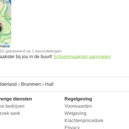
n
ibutors
10
gebaseerd op
1
beoordelingen
kster bij jou in de buurt!
Schoonmaakster aanvragen
lderland
Brummen
Hall
erige diensten
Regelgeving
or bedrijven
Voorwaarden
 zoek werk
Wetgeving
Klachtenprocedure
Privacy