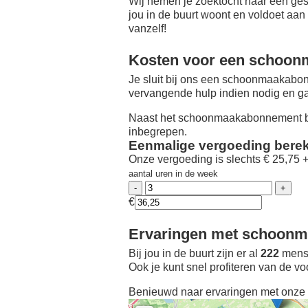
Wij nemen je zoektocht naar een ges
jou in de buurt woont en voldoet aan
vanzelf!
Kosten voor een schoon
Je sluit bij ons een schoonmaakabon
vervangende hulp indien nodig en ga
Naast het schoonmaakabonnement be
inbegrepen.
Eenmalige vergoeding bere
Onze vergoeding is slechts € 25,75 
aantal uren in de week
€
Ervaringen met schoonmaa
Bij jou in de buurt zijn er al
222
mense
Ook je kunt snel profiteren van de v
Benieuwd naar ervaringen met onze 