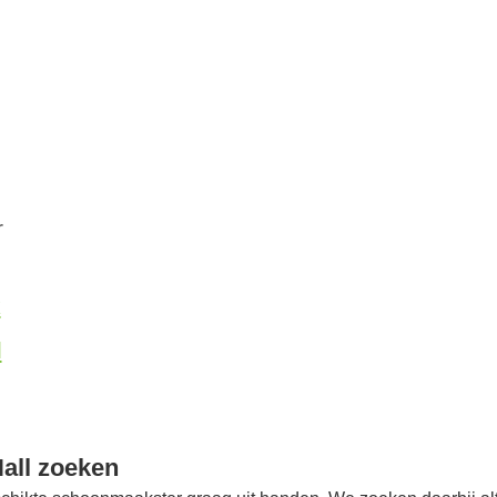
r
k
l
all zoeken