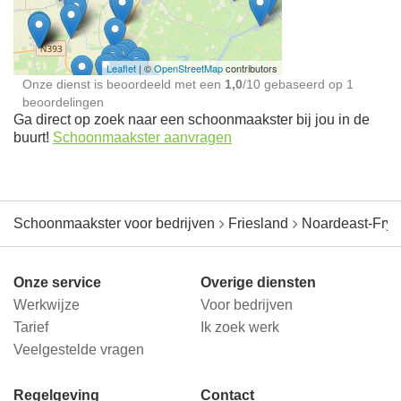
jou in de buurt
Leaflet
| ©
OpenStreetMap
contributors
Onze dienst is beoordeeld met een
1,0
/
10
gebaseerd op
1
beoordelingen
Ga direct op zoek naar een schoonmaakster bij jou in de
buurt!
Schoonmaakster aanvragen
Schoonmaakster voor bedrijven
Friesland
Noardeast-Frys
Onze service
Overige diensten
Werkwijze
Voor bedrijven
Tarief
Ik zoek werk
Veelgestelde vragen
Regelgeving
Contact