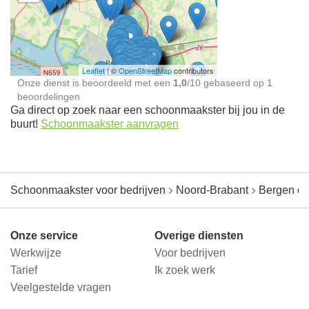
Schoonmaakster bij
jou in de buurt
Leaflet
| ©
OpenStreetMap
contributors
Onze dienst is beoordeeld met een
1,0
/
10
gebaseerd op
1
beoordelingen
Ga direct op zoek naar een schoonmaakster bij jou in de
buurt!
Schoonmaakster aanvragen
Schoonmaakster voor bedrijven
Noord-Brabant
Bergen o
Onze service
Overige diensten
Werkwijze
Voor bedrijven
Tarief
Ik zoek werk
Veelgestelde vragen