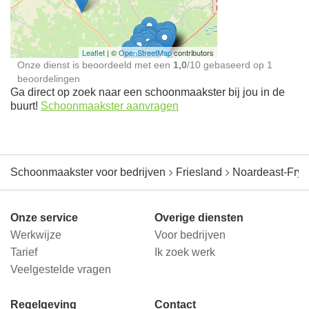
jou in de buurt
Leaflet
| ©
OpenStreetMap
contributors
Onze dienst is beoordeeld met een
1,0
/
10
gebaseerd op
1
beoordelingen
Ga direct op zoek naar een schoonmaakster bij jou in de
buurt!
Schoonmaakster aanvragen
Schoonmaakster voor bedrijven
Friesland
Noardeast-Frys
Onze service
Overige diensten
Werkwijze
Voor bedrijven
Tarief
Ik zoek werk
Veelgestelde vragen
Regelgeving
Contact