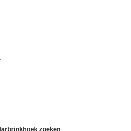
r
k
Harbrinkhoek zoeken