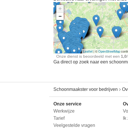
+
−
Ontdek meer ervaringe
Schoonmaakster bij
jou in de buurt
Leaflet
| ©
OpenStreetMap
contr
Onze dienst is beoordeeld met een
1,0
/
Ga direct op zoek naar een schoonmaa
Schoonmaakster voor bedrijven
Ov
Onze service
Ov
Werkwijze
Vo
Tarief
Ik
Veelgestelde vragen