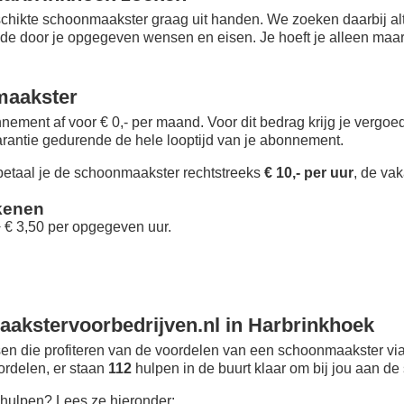
chikte schoonmaakster graag uit handen. We zoeken daarbij alt
 de door je opgegeven wensen en eisen. Je hoeft je alleen maar i
maakster
nement af voor € 0,- per maand
. Voor dit bedrag krijg je vergo
rantie gedurende de hele looptijd van je abonnement.
taal je de schoonmaakster rechtstreeks
€ 10,- per uur
, de vak
kenen
+ € 3,50 per opgegeven uur.
akstervoorbedrijven.nl in Harbrinkhoek
n die profiteren van de voordelen van een schoonmaakster via
oordelen, er staan
112
hulpen in de buurt klaar om bij jou aan de 
hulpen? Lees ze hieronder: