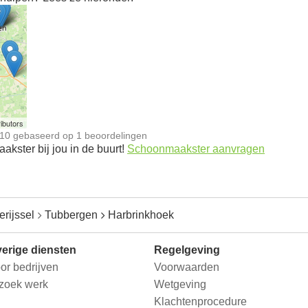
n
ibutors
10
gebaseerd op
1
beoordelingen
kster bij jou in de buurt!
Schoonmaakster aanvragen
erijssel
Tubbergen
Harbrinkhoek
erige diensten
Regelgeving
or bedrijven
Voorwaarden
 zoek werk
Wetgeving
Klachtenprocedure