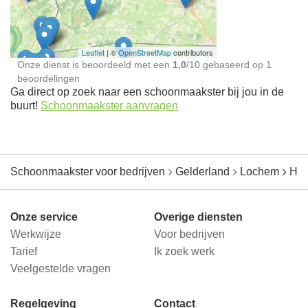
jou in de buurt
Leaflet
| ©
OpenStreetMap
contributors
Onze dienst is beoordeeld met een
1,0
/
10
gebaseerd op
1
beoordelingen
Ga direct op zoek naar een schoonmaakster bij jou in de
buurt!
Schoonmaakster aanvragen
Schoonmaakster voor bedrijven
Gelderland
Lochem
Har
Onze service
Overige diensten
Werkwijze
Voor bedrijven
Tarief
Ik zoek werk
Veelgestelde vragen
Regelgeving
Contact