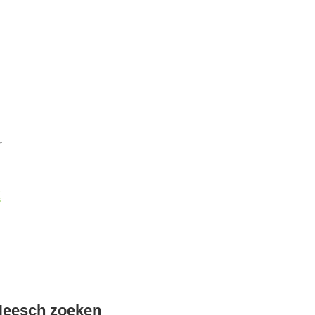
r
k
Heesch zoeken