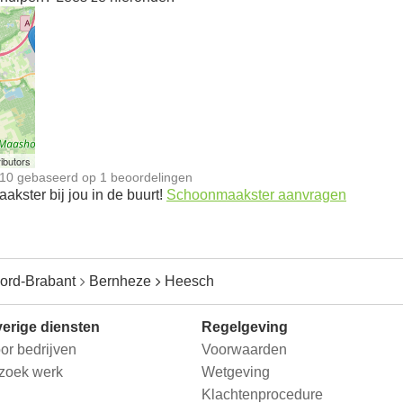
n
ibutors
10
gebaseerd op
1
beoordelingen
kster bij jou in de buurt!
Schoonmaakster aanvragen
ord-Brabant
Bernheze
Heesch
erige diensten
Regelgeving
or bedrijven
Voorwaarden
 zoek werk
Wetgeving
Klachtenprocedure