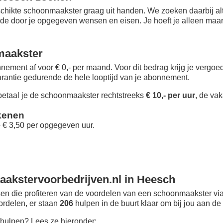
chikte schoonmaakster graag uit handen. We zoeken daarbij alt
 de door je opgegeven wensen en eisen. Je hoeft je alleen maar i
maakster
nement af voor € 0,- per maand
. Voor dit bedrag krijg je vergo
rantie gedurende de hele looptijd van je abonnement.
taal je de schoonmaakster rechtstreeks
€ 10,- per uur
, de vak
kenen
+ € 3,50 per opgegeven uur.
akstervoorbedrijven.nl in Heesch
n die profiteren van de voordelen van een schoonmaakster via
oordelen, er staan
206
hulpen in de buurt klaar om bij jou aan de 
hulpen? Lees ze hieronder: