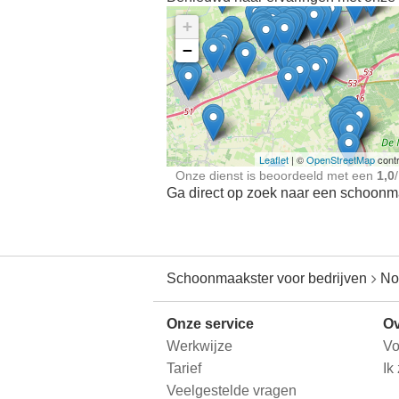
+
−
Ontdek meer ervaringe
Schoonmaakster bij
jou in de buurt
Leaflet
| ©
OpenStreetMap
contr
Onze dienst is beoordeeld met een
1,0
/
Ga direct op zoek naar een schoonmaa
Schoonmaakster voor bedrijven
No
Onze service
Ov
Werkwijze
Vo
Tarief
Ik
Veelgestelde vragen