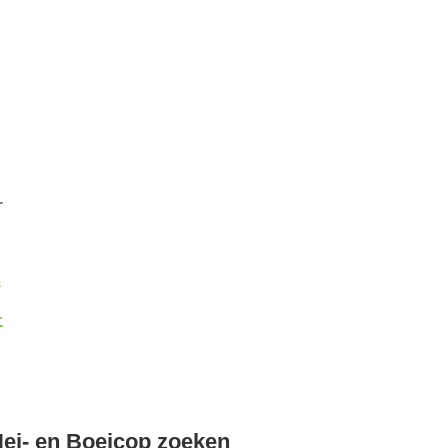
r
k
-
ei- en Boeicop zoeken