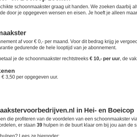
chikte schoonmaakster graag uit handen. We zoeken daarbij alt
 de door je opgegeven wensen en eisen. Je hoeft je alleen maar i
maakster
nement af voor € 0,- per maand
. Voor dit bedrag krijg je vergo
rantie gedurende de hele looptijd van je abonnement.
taal je de schoonmaakster rechtstreeks
€ 10,- per uur
, de vak
kenen
+ € 3,50 per opgegeven uur.
akstervoorbedrijven.nl in Hei- en Boeicop
n die profiteren van de voordelen van een schoonmaakster via
oordelen, er staan
39
hulpen in de buurt klaar om bij jou aan de s
hulpen? Lees ze hieronder: