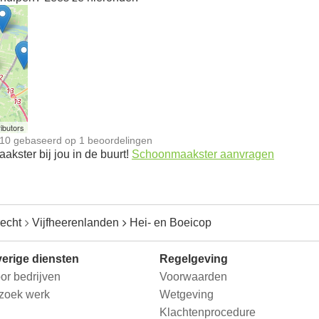
n
ibutors
10
gebaseerd op
1
beoordelingen
kster bij jou in de buurt!
Schoonmaakster aanvragen
recht
Vijfheerenlanden
Hei- en Boeicop
erige diensten
Regelgeving
or bedrijven
Voorwaarden
 zoek werk
Wetgeving
Klachtenprocedure