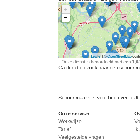
+
−
Ontdek meer ervaringe
Schoonmaakster bij
jou in de buurt
Leaflet
| ©
OpenStreetMap
contr
Onze dienst is beoordeeld met een
1,0
/
Ga direct op zoek naar een schoonmaa
Schoonmaakster voor bedrijven
Ut
Onze service
Ov
Werkwijze
Vo
Tarief
Ik
Veelgestelde vragen