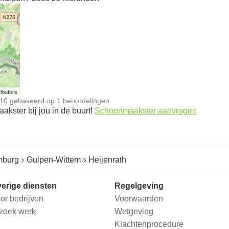
n
ibutors
10
gebaseerd op
1
beoordelingen
kster bij jou in de buurt!
Schoonmaakster aanvragen
mburg
Gulpen-Wittem
Heijenrath
erige diensten
Regelgeving
or bedrijven
Voorwaarden
 zoek werk
Wetgeving
Klachtenprocedure