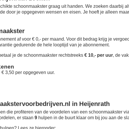
chikte schoonmaakster graag uit handen. We zoeken daarbij alt
 de door je opgegeven wensen en eisen. Je hoeft je alleen maar i
maakster
nement af voor € 0,- per maand
. Voor dit bedrag krijg je vergo
rantie gedurende de hele looptijd van je abonnement.
taal je de schoonmaakster rechtstreeks
€ 10,- per uur
, de vak
kenen
+ € 3,50 per opgegeven uur.
akstervoorbedrijven.nl in Heijenrath
n die profiteren van de voordelen van een schoonmaakster via
oordelen, er staan
9
hulpen in de buurt klaar om bij jou aan de sl
hulpen? Lees ze hieronder: