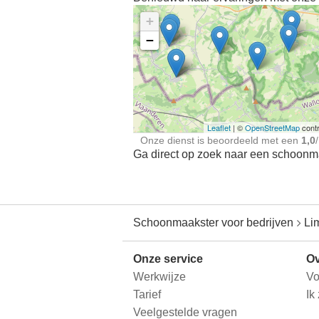
+
−
Ontdek meer ervaringe
Schoonmaakster bij
jou in de buurt
Leaflet
| ©
OpenStreetMap
contr
Onze dienst is beoordeeld met een
1,0
/
Ga direct op zoek naar een schoonmaa
Schoonmaakster voor bedrijven
Li
Onze service
Ov
Werkwijze
Vo
Tarief
Ik
Veelgestelde vragen