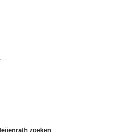
r
k
eijenrath zoeken