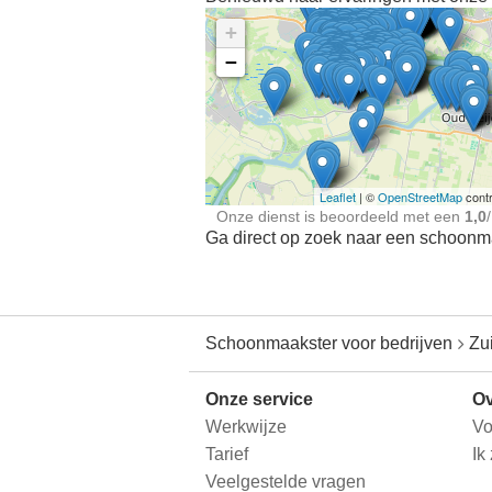
+
−
Ontdek meer ervaringe
Schoonmaakster bij
jou in de buurt
Leaflet
| ©
OpenStreetMap
contr
Onze dienst is beoordeeld met een
1,0
/
Ga direct op zoek naar een schoonmaa
Schoonmaakster voor bedrijven
Zu
Onze service
Ov
Werkwijze
Vo
Tarief
Ik
Veelgestelde vragen