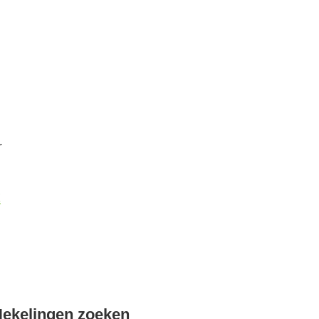
r
k
Hekelingen zoeken