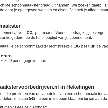
chikte schoonmaakster graag uit handen. We zoeken daarbij alt
 de door je opgegeven wensen en eisen. Je hoeft je alleen maar i
maakster
nement af voor € 0,- per maand
. Voor dit bedrag krijg je vergo
rantie gedurende de hele looptijd van je abonnement.
taal je de schoonmaakster rechtstreeks
€ 10,- per uur
, de vak
kenen
+ € 3,50 per opgegeven uur.
akstervoorbedrijven.nl in Hekelingen
n die profiteren van de voordelen van een schoonmaakster via
oordelen, er staan
542
hulpen in de buurt klaar om bij jou aan de 
hulpen? Lees ze hieronder: