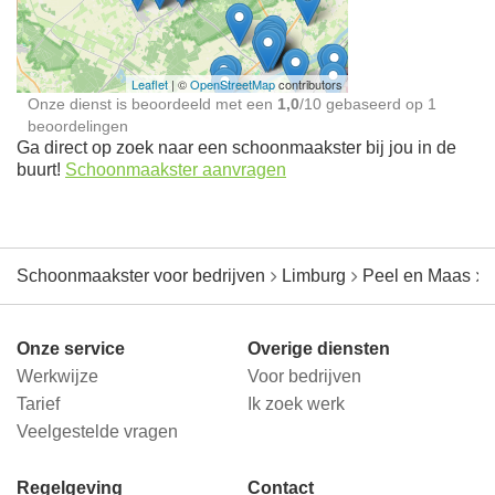
jou in de buurt
Leaflet
| ©
OpenStreetMap
contributors
Onze dienst is beoordeeld met een
1,0
/
10
gebaseerd op
1
beoordelingen
Ga direct op zoek naar een schoonmaakster bij jou in de
buurt!
Schoonmaakster aanvragen
Schoonmaakster voor bedrijven
Limburg
Peel en Maas
Onze service
Overige diensten
Werkwijze
Voor bedrijven
Tarief
Ik zoek werk
Veelgestelde vragen
Regelgeving
Contact