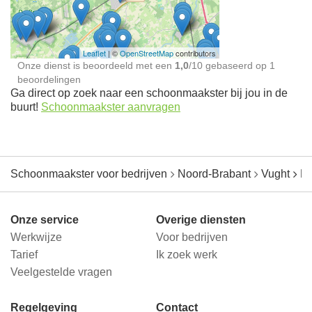
jou in de buurt
Leaflet
| ©
OpenStreetMap
contributors
Onze dienst is beoordeeld met een
1,0
/
10
gebaseerd op
1
beoordelingen
Ga direct op zoek naar een schoonmaakster bij jou in de
buurt!
Schoonmaakster aanvragen
Schoonmaakster voor bedrijven
Noord-Brabant
Vught
He
Onze service
Overige diensten
Werkwijze
Voor bedrijven
Tarief
Ik zoek werk
Veelgestelde vragen
Regelgeving
Contact