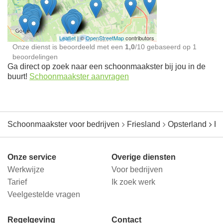
jou in de buurt
Leaflet
| ©
OpenStreetMap
contributors
Onze dienst is beoordeeld met een
1,0
/
10
gebaseerd op
1
beoordelingen
Ga direct op zoek naar een schoonmaakster bij jou in de
buurt!
Schoonmaakster aanvragen
Schoonmaakster voor bedrijven
Friesland
Opsterland
He
Onze service
Overige diensten
Werkwijze
Voor bedrijven
Tarief
Ik zoek werk
Veelgestelde vragen
Regelgeving
Contact