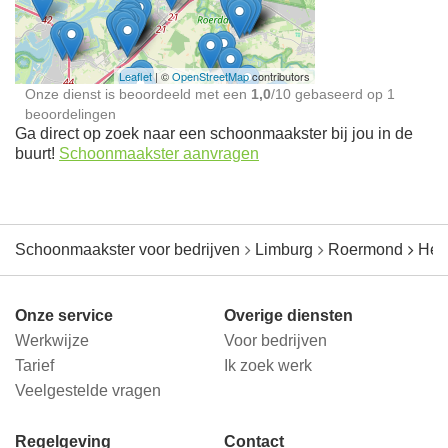
jou in de buurt
Leaflet
| ©
OpenStreetMap
contributors
Onze dienst is beoordeeld met een
1,0
/
10
gebaseerd op
1
beoordelingen
Ga direct op zoek naar een schoonmaakster bij jou in de
buurt!
Schoonmaakster aanvragen
Schoonmaakster voor bedrijven
Limburg
Roermond
Her
Onze service
Overige diensten
Werkwijze
Voor bedrijven
Tarief
Ik zoek werk
Veelgestelde vragen
Regelgeving
Contact