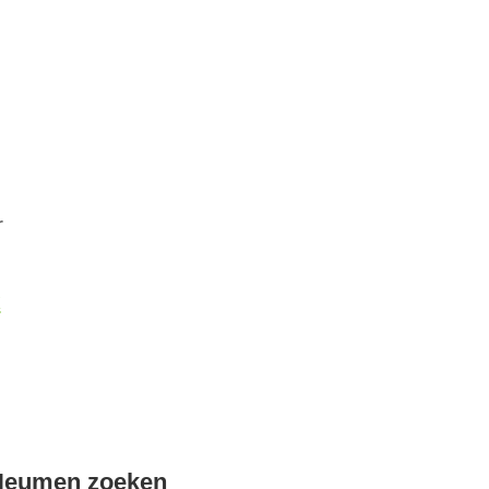
r
k
Heumen zoeken