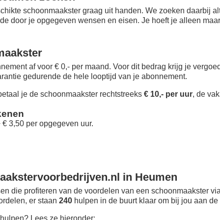
chikte schoonmaakster graag uit handen. We zoeken daarbij alt
 de door je opgegeven wensen en eisen. Je hoeft je alleen maar i
maakster
nement af voor € 0,- per maand
. Voor dit bedrag krijg je vergo
rantie gedurende de hele looptijd van je abonnement.
taal je de schoonmaakster rechtstreeks
€ 10,- per uur
, de vak
kenen
+ € 3,50 per opgegeven uur.
akstervoorbedrijven.nl in Heumen
n die profiteren van de voordelen van een schoonmaakster via
oordelen, er staan
240
hulpen in de buurt klaar om bij jou aan de 
hulpen? Lees ze hieronder: