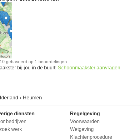
n
ibutors
10
gebaseerd op
1
beoordelingen
kster bij jou in de buurt!
Schoonmaakster aanvragen
lderland
Heumen
erige diensten
Regelgeving
or bedrijven
Voorwaarden
 zoek werk
Wetgeving
Klachtenprocedure