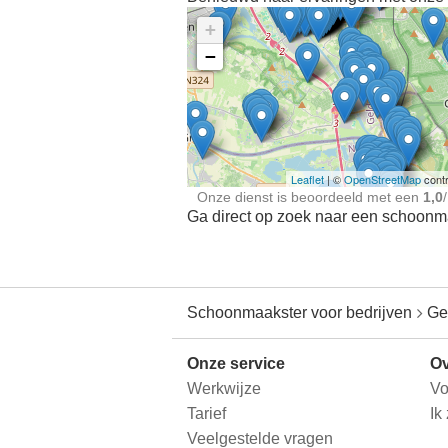
+
−
Ontdek meer ervaringe
Schoonmaakster bij
jou in de buurt
Leaflet
| ©
OpenStreetMap
contr
Onze dienst is beoordeeld met een
1,0
/
Ga direct op zoek naar een schoonmaa
Schoonmaakster voor bedrijven
Ge
Onze service
Ov
Werkwijze
Vo
Tarief
Ik
Veelgestelde vragen