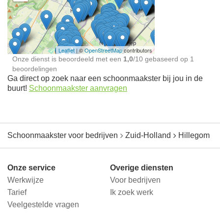
Schoonmaakster bij
jou in de buurt
Leaflet
| ©
OpenStreetMap
contributors
Onze dienst is beoordeeld met een
1,0
/
10
gebaseerd op
1
beoordelingen
Ga direct op zoek naar een schoonmaakster bij jou in de
buurt!
Schoonmaakster aanvragen
Schoonmaakster voor bedrijven
Zuid-Holland
Hillegom
Onze service
Overige diensten
Werkwijze
Voor bedrijven
Tarief
Ik zoek werk
Veelgestelde vragen