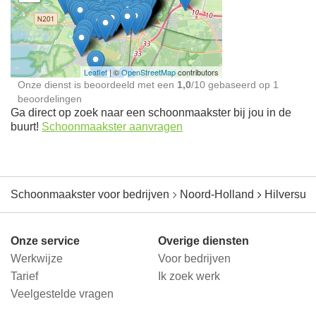
Schoonmaakster bij
jou in de buurt
Leaflet
| ©
OpenStreetMap
contributors
Onze dienst is beoordeeld met een
1,0
/
10
gebaseerd op
1
beoordelingen
Ga direct op zoek naar een schoonmaakster bij jou in de
buurt!
Schoonmaakster aanvragen
Schoonmaakster voor bedrijven
Noord-Holland
Hilversum
Onze service
Overige diensten
Werkwijze
Voor bedrijven
Tarief
Ik zoek werk
Veelgestelde vragen